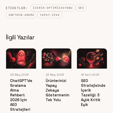
ETIKETLER:
ICERIK-OPTIMIZASYONU
SEO
URETKEN-ARAMA
YAPAY-ZEKA
İlgili Yazılar
26 May 2026
23 May 2026
18 April 2026
ChatGPT’de
Ürünlerinizi
GEO
Sıralama
Yapay
Stratejisinde
Alma
Zekaya
İçerik
Rehberi:
Göstermenin
Tazeliği: 3
2026 İçin
Tek Yolu
Aylık Kritik
AEO
Eşik
Stratejileri