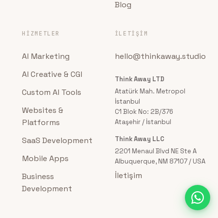
Blog
HIZMETLER
İLETIŞIM
AI Marketing
hello@thinkaway.studio
AI Creative & CGI
Think Away LTD
Custom AI Tools
Atatürk Mah. Metropol
İstanbul
Websites &
C1 Blok No: 2B/376
Platforms
Ataşehir / İstanbul
Think Away LLC
SaaS Development
2201 Menaul Blvd NE Ste A
Mobile Apps
Albuquerque, NM 87107 / USA
İletişim
Business
Development