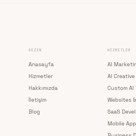
GEZIN
HIZMETLER
Anasayfa
AI Marketi
Hizmetler
AI Creative
Hakkımızda
Custom AI 
İletişim
Websites &
Blog
SaaS Deve
Mobile Ap
Business 