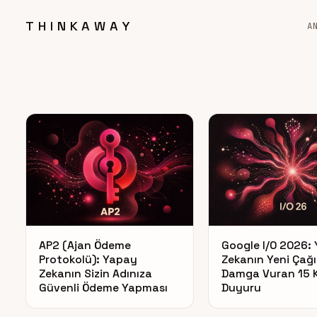
THINKAWAY
A
AP2 (Ajan Ödeme
Google I/O 2026:
Protokolü): Yapay
Zekanın Yeni Çağ
Zekanın Sizin Adınıza
Damga Vuran 15 K
Güvenli Ödeme Yapması
Duyuru