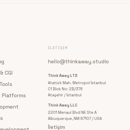
İLETIŞIM
ng
hello@thinkaway.studio
 & CGI
Think Away LTD
Atatürk Mah. Metropol İstanbul
Tools
C1 Blok No: 2B/376
 Platforms
Ataşehir / İstanbul
Think Away LLC
lopment
2201 Menaul Blvd NE Ste A
ps
Albuquerque, NM 87107 / USA
İletişim
Development