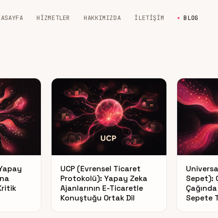
NASAYFA
HIZMETLER
HAKKIMIZDA
İLETIŞIM
BLOG
 Yapay
UCP (Evrensel Ticaret
Universa
ına
Protokolü): Yapay Zeka
Sepet): 
ritik
Ajanlarının E-Ticaretle
Çağında 
Konuştuğu Ortak Dil
Sepete 