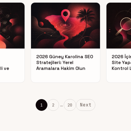
2026 Güney Karolina SEO
2026 İçi
Stratejileri: Yerel
Site Yap
li ve
Aramalara Hakim Olun
Kontrol 
Next
1
2
…
20