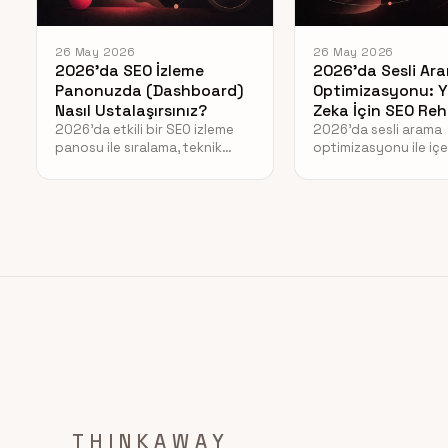
26 May 2026
26 May 2026
2026’da SEO İzleme
2026’da Sesli Ar
Panonuzda (Dashboard)
Optimizasyonu: 
Nasıl Ustalaşırsınız?
Zeka İçin SEO Reh
2026'da etkili bir SEO izleme
2026'da sesli arama
panosu ile sıralama, teknik
optimizasyonu ile içer
sağlık ve yapay zeka
yapay zeka arama mo
görünürlüğünü nasıl tek bir
nasıl uyarlayacağınız
merkezden yöneteceğinizi
AEO ve SEO stratejiler
öğrenin.
keşfedin.
Posts pagination
THINKAWAY