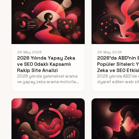
26 May 2026
26 May 2026
2026 Yılında Yapay Zeka
2026’da ABD’nin 
ve SEO Odaklı Kapsamlı
Popüler Siteleri:
Rakip Site Analizi
Zeka ve SEO Etkis
2026 yılında geleneksel arama
2026 yılında ABD'de
ve yapay zeka arama motorları
ziyaret edilen web sit
için rakip web sitesi analizinin
yapay zeka görünürl
nasıl yapılacağını tüm
SEO stratejileri üzerin
detaylarıyla keşfedin.
etkisini ve stratejiler