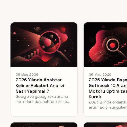
26 May 2026
26 May 2026
2026 Yılında Anahtar
2026 Yılında Başa
Kelime Rekabet Analizi
Getirecek 10 Ara
Nasıl Yapılmalı?
Motoru Optimiza
Google ve yapay zeka arama
Kuralı
motorlarında anahtar kelime
2026 yılında organik t
rekabetini analiz etmenin
artırmak için uygula
yollarını keşfedin. Yeni nesil
gereken en etkili ar
SEO stratejilerini hemen
optimizasyonu stratej
öğrenin.
teknik SEO ipuçlarını