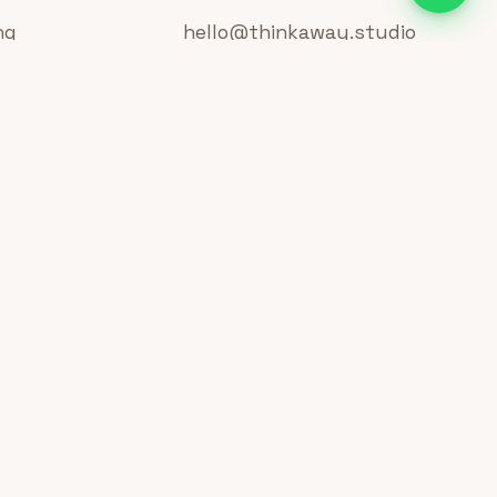
ng
hello@thinkaway.studio
 & CGI
Think Away LTD
Atatürk Mah. Metropol İstanbul
Tools
C1 Blok No: 2B/376
 Platforms
Ataşehir / İstanbul
Think Away LLC
lopment
2201 Menaul Blvd NE Ste A
ps
Albuquerque, NM 87107 / USA
İletişim
Development
AY