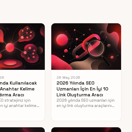
26
26 May 2026
ında Kullanılacak
2026 Yılında SEO
2 Anahtar Kelime
Uzmanları İçin En İyi 10
ırma Aracı
Link Oluşturma Aracı
 stratejiniz için
2026 yılında SEO uzmanları için
n iyi anahtar kelime
en iyi link oluşturma araçlarını
ma yazılımlarını
keşfedin. Backlink analizi ve
İçerik kümeleri
yapay zeka destekli araçlarla
 trafiğinizi artırın.
stratejinizi güçlendirin.