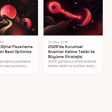
26
26 May 2026
Dijital Pazarlama
2026’da Kurumsal
eri Nasıl Optimize
Anahtar Kelime Takibi ile
Büyüme Stratejisi
da dijital pazarlama
2026 yılında kurumsal anahtar
zi nasıl optimize
kelime takibi ve üretken arama
zi öğrenin. Yapay
motoru optimizasyonu (GEO)
ve veri odaklı
ile markanızın arama
atejilerini keşfedin.
görünürlüğünü nasıl
artıracağınızı keşfedin.