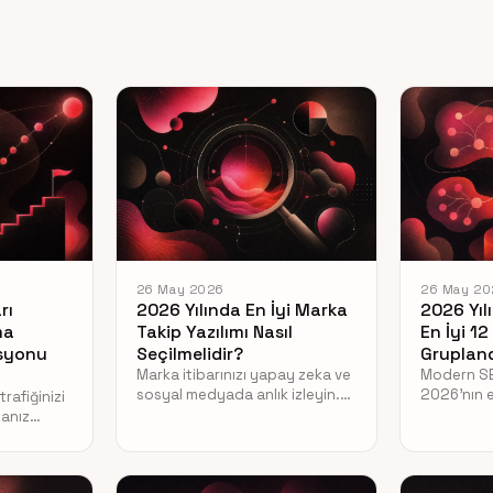
26 May 2026
26 May 20
rı
2026 Yılında En İyi Marka
2026 Yıl
ma
Takip Yazılımı Nasıl
En İyi 1
syonu
Seçilmelidir?
Grupland
Marka itibarınızı yapay zeka ve
Modern SEO
sosyal medyada anlık izleyin.
2026'nın e
rafiğinizi
2026 yılı için en iyi marka takip
gruplandır
manız
yazılımı seçerken dikkat
inceleyin. 
ama motoru
etmeniz gerekenleri hemen
oluşturarak
ilerini ve
öğrenin.
 keşfedin.