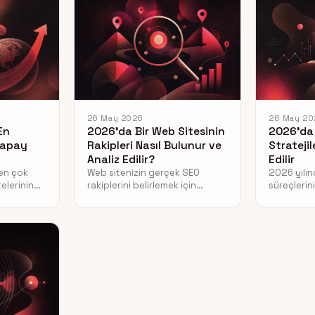
26 May 2026
26 May 20
En
2026’da Bir Web Sitesinin
2026’da 
 Yapay
Rakipleri Nasıl Bulunur ve
Stratejil
i
Analiz Edilir?
Edilir
 en çok
Web sitenizin gerçek SEO
2026 yılın
elerinin
rakiplerini belirlemek için
süreçlerini
üğü ve
manuel arama yöntemlerini ve
edeceğini
deki kritik
veri odaklı analiz araçlarını nasıl
zeka, SEO 
i öğrenin.
kullanacağınızı keşfedin.
büyüme str