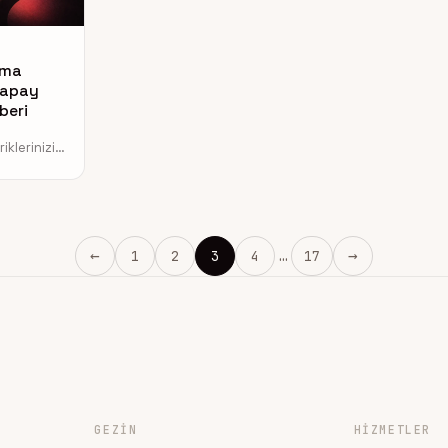
ama
Yapay
beri
iklerinizi
torlarına
ı öğrenin.
ini
←
→
1
2
3
4
…
17
Sayfa
Sayfa
Sayfa
Sayfa
Sayfa
GEZIN
HIZMETLER